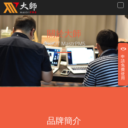
關於大師
ABOUT MastrPMS
申
請
免
費
使
用
品牌簡介