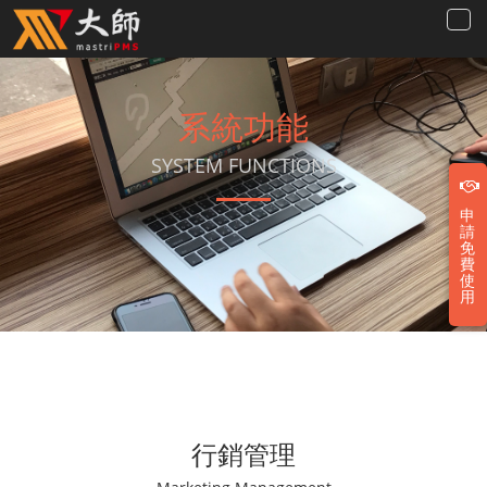
系統功能
SYSTEM FUNCTIONS
申
請
免
費
使
用
行銷管理