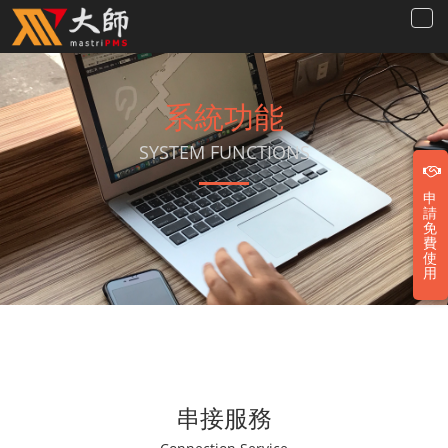
系統功能
SYSTEM FUNCTIONS
申
請
免
費
使
用
串接服務